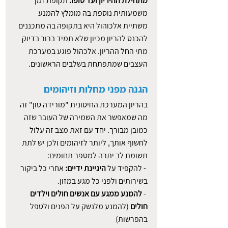
מתחילת ההיריון ועד סופו. 
תקופת זמן 
משמעותית נוספת בה מומלץ להמנע 
משתיית אלכוהול היא בתקופה בה מתכננים 
להכנס להריון מכיון שלא תמיד ברור בדיוק 
מתי החל ההריון. אלכהול פוגע במערכת 
העצבים שמתפתחת בשלבים הראשונים.
הגנה מפני מחלות וזיהומים
בהריון המערכת החיסונית "מורידה טון" זה 
מה שמאפשר את השמירה של העובר שזה 
כמובן מבורך. יחד עם זאת מצב זה עלול 
לחשוף אותך, ליותר לזיהומים ולכן יש לתת 
תשומת לב יתרה למספר תחומים:
 - להקפיד על 
היגיינת ידיים: 
אחרי כל ביקור 
בשירותים ולפני כל מגע במזון.
 - 
להמנע ממגע עם אנשים חולים וילדים 
חולים
 (להמנע מלנשק על הפנים ולטפל 
בהפרשות)