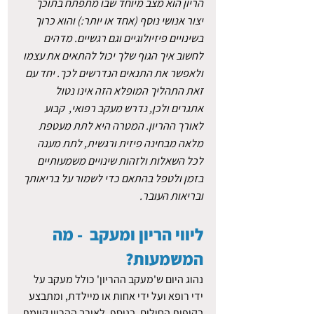
הריון הוא מצב מיוחד שבו מתפתח בתוכך 
יצור אנושי נוסף (אחד או יותר:) והוא כרוך 
בשינויים פיזיולוגיים וגם רגשיים. מדהים 
לחשוב איך הגוף שלך יכול להתאים את עצמו 
ולאפשר את התנאים הנדרשים לכך. יחד עם 
זאת התהליך המופלא הזה אינו נטול 
אתגרים ולכן, נדרש מעקב רפואי,  קבוע 
לאורך ההריון. המטרה היא לתת מעטפת 
מלאה מבחינה פיזית ורגשית, לתת מענה 
לכל השאלות ולזהות שינויים משמעותיים 
בזמן ולטפל בהתאם כדי לשמור על בריאותך 
ובריאות העובר.
ליווי הריון ומעקב  - מה 
המשמעות?
נהוג היום ש'מעקב ההריון' כולל מעקב על 
ידי רופא ועל ידי אחות או מיילדת, ומתבצע 
בקופות החולים. בנוסף, לאורך ההריון קיימת 