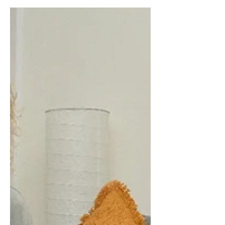
כטראומה? ומה הסימנים?